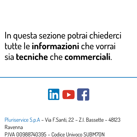
In questa sezione potrai chiederci
tutte le
informazioni
che vorrai
sia
tecniche
che
commerciali
.
Pluriservice S.p.A
– Via F.Santi, 22 – Z.I. Bassette – 48123
Ravenna
P.IVA 00988740395 – Codice Univoco SUBM70N