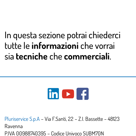
In questa sezione potrai chiederci
tutte le
informazioni
che vorrai
sia
tecniche
che
commerciali
.
Pluriservice S.p.A
– Via F.Santi, 22 – Z.I. Bassette – 48123
Ravenna
P.IVA 00988740395 – Codice Univoco SUBM70N