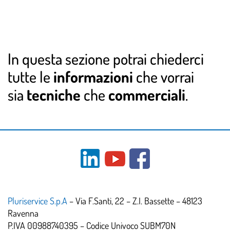
In questa sezione potrai chiederci
tutte le
informazioni
che vorrai
sia
tecniche
che
commerciali
.
Pluriservice S.p.A
– Via F.Santi, 22 – Z.I. Bassette – 48123
Ravenna
P.IVA 00988740395 – Codice Univoco SUBM70N