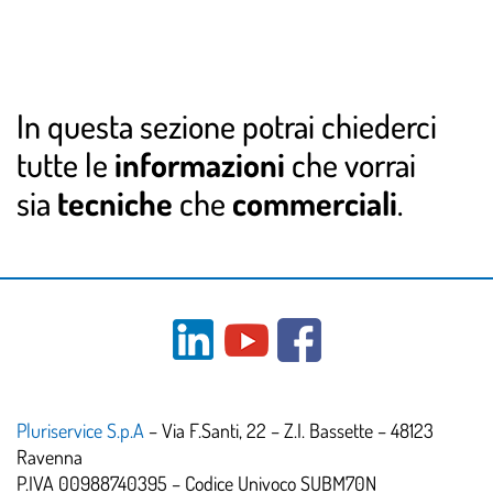
In questa sezione potrai chiederci
tutte le
informazioni
che vorrai
sia
tecniche
che
commerciali
.
Pluriservice S.p.A
– Via F.Santi, 22 – Z.I. Bassette – 48123
Ravenna
P.IVA 00988740395 – Codice Univoco SUBM70N