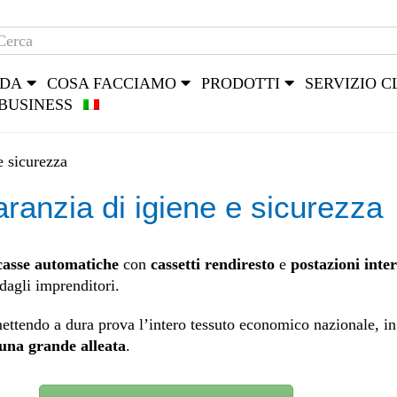
NDA
COSA FACCIAMO
PRODOTTI
SERVIZIO C
BUSINESS
e sicurezza
ranzia di igiene e sicurezza
casse automatiche
con
cassetti rendiresto
e
postazioni inter
dagli imprenditori.
ttendo a dura prova l’intero tessuto economico nazionale, in p
 una grande alleata
.