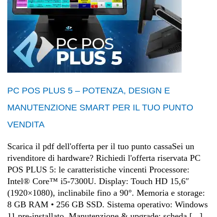
PC POS PLUS 5 – POTENZA, DESIGN E
MANUTENZIONE SMART PER IL TUO PUNTO
VENDITA
Scarica il pdf dell'offerta per il tuo punto cassaSei un
rivenditore di hardware? Richiedi l'offerta riservata PC
POS PLUS 5: le caratteristiche vincenti Processore:
Intel® Core™ i5-7300U. Display: Touch HD 15,6″
(1920×1080), inclinabile fino a 90°. Memoria e storage:
8 GB RAM • 256 GB SSD. Sistema operativo: Windows
11 pre-installato. Manutenzione & upgrade: scheda [...]