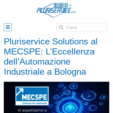
Home
»
News
»
Pluriservice Solutions al MECSPE:
L’Eccellenza dell’Automazione Industriale a Bologna
Pluriservice Solutions al
MECSPE: L’Eccellenza
dell’Automazione
Industriale a Bologna