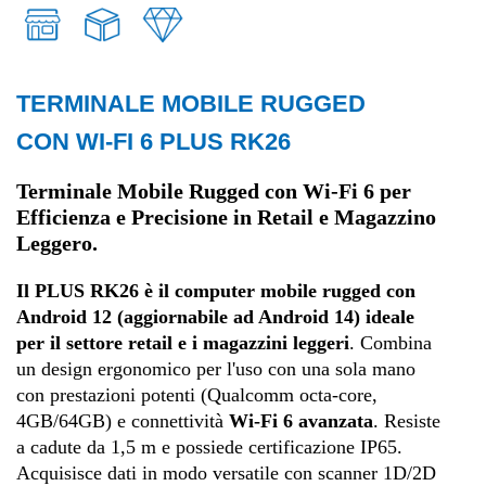
TERMINALE MOBILE RUGGED
Retail
CON WI-FI 6 PLUS RK26
Trasporti e logistica
Terminale Mobile Rugged con Wi-Fi 6 per
Efficienza e Precisione in Retail e Magazzino
Leggero.
Fashion
Il PLUS RK26 è il computer mobile rugged con
Android 12 (aggiornabile ad Android 14) ideale
per il settore retail e i magazzini leggeri
. Combina
un design ergonomico per l'uso con una sola mano
con prestazioni potenti (Qualcomm octa-core,
4GB/64GB) e connettività
Wi-Fi 6 avanzata
. Resiste
a cadute da 1,5 m e possiede certificazione IP65.
Acquisisce dati in modo versatile con scanner 1D/2D