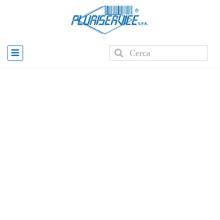
Home
»
Prodotti
»
Terminale portatile Plus 71