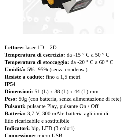
Lettore:
laser 1D – 2D
Temperatura di esercizio:
da -15 ° C a 50 ° C
Temperatura di stoccaggio:
da -20 ° C a 60 ° C
Umidità:
5% -95% (senza condensa)
Resiste a cadute:
fino a 1,5 metri
IP54
Dimensioni:
51 (L) x 38 (L) x 44 (L) mm
Peso:
50g (con batteria, senza alimentazione di rete)
Pulsanti:
pulsante Play, pulsante On / Off
Batteria:
3,7 V, 300 mAh: batteria agli ioni di
litio ricaricabile e sostituibile
Indicatori:
bip, LED (3 colori)
Connessione:
micro USB