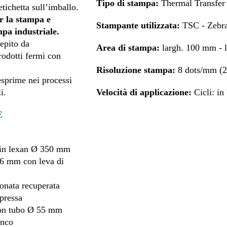
Tipo di stampa:
Thermal Transfer 
etichetta sull’imballo.
er la stampa e
Stampante utilizzata:
TSC - Zebra
mpa industriale.
epito da
Area di stampa:
largh. 100 mm -
odotti fermi con
Risoluzione stampa:
8 dots/mm (2
sprime nei processi
i.
Velocità di applicazione:
Cicli: in
E
i in lexan Ø 350 mm
76 mm con leva di
conata recuperata
pressa
 con tubo Ø 55 mm
anco