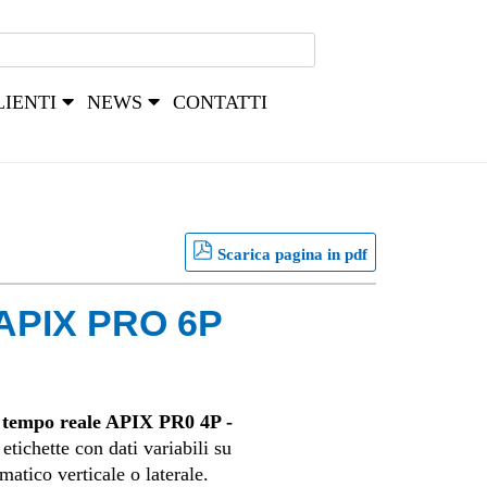
LIENTI
NEWS
CONTATTI
Scarica pagina in pdf
 APIX PRO 6P
 tempo reale APIX PR0 4P -
etichette con dati variabili su
atico verticale o laterale.