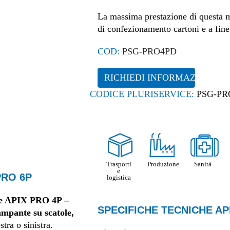
La massima prestazione di questa m
di confezionamento cartoni e a fine
COD:
PSG-PRO4PD
RICHIEDI INFORMAZIONI
CODICE PLURISERVICE:
PSG-PR
Trasporti
Produzione
Sanità
e
PRO 6P
logistica
le APIX PRO 4P –
SPECIFICHE TECNICHE API
mpante su scatole,
stra o sinistra.