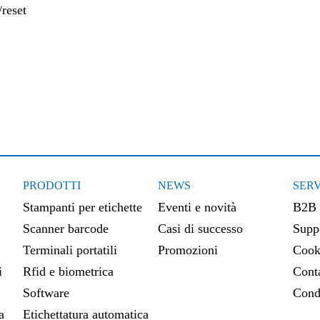
/reset
PRODOTTI
NEWS
SERV
Stampanti per etichette
Eventi e novità
B2B
Scanner barcode
Casi di successo
Suppo
Terminali portatili
Promozioni
Cook
i
Rfid e biometrica
Conta
Software
Cond
a
Etichettatura automatica