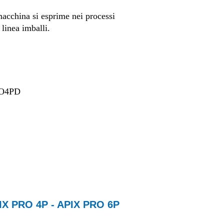
acchina si esprime nei processi
 linea imballi.
O4PD
X PRO 4P - APIX PRO 6P