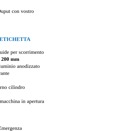
Ouput con vostro
 ETICHETTA
guide per scorrimento
a 200 mm
lluminio anodizzato
rante
orno cilindro
 macchina in apertura
o Emergenza