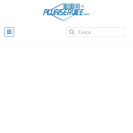
Home
»
Prodotti
»
Honeywell Granit XP 1991iSR