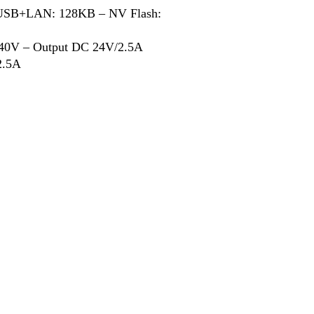
SB+LAN: 128KB – NV Flash:
40V – Output DC 24V/2.5A
2.5A