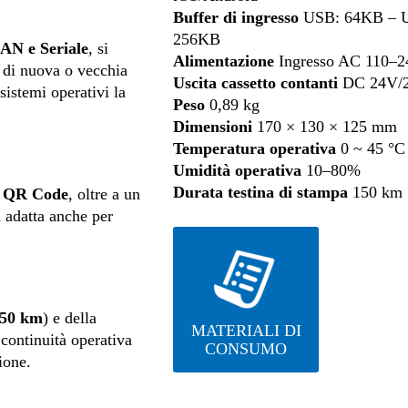
Buffer di ingresso
USB: 64KB – U
256KB
LAN e Seriale
, si
Alimentazione
Ingresso AC 110–2
i di nuova o vecchia
Uscita cassetto contanti
DC 24V/
sistemi operativi la
Peso
0,89 kg
Dimensioni
170 × 130 × 125 mm
Temperatura operativa
0 ~ 45 °C
Umidità operativa
10–80%
Durata testina di stampa
150 km
e
QR Code
, oltre a un
a adatta anche per
50 km
) e della
MATERIALI DI
 continuità operativa
CONSUMO
ione.