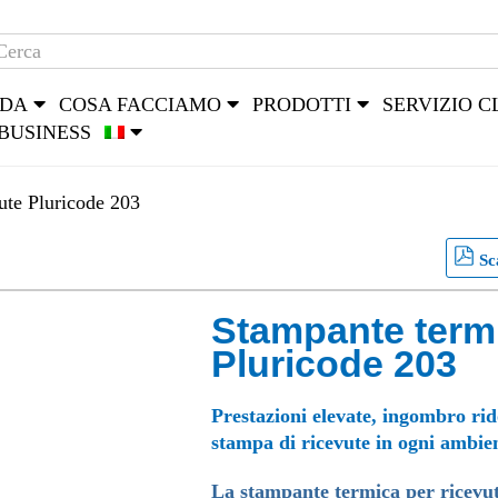
NDA
COSA FACCIAMO
PRODOTTI
SERVIZIO C
BUSINESS
ute Pluricode 203
Sc
Stampante termi
Pluricode 203
Prestazioni elevate, ingombro rido
stampa di ricevute in ogni ambie
La stampante termica per ricevute