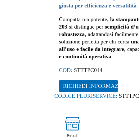
giusta per efficienza e versatilità
Compatta ma potente,
la stampant
203
si distingue per
semplicità d’u
robustezza
, adattandosi facilmente
soluzione perfetta per chi cerca
una
all’uso e facile da integrare
, capa
e continuità operativa
.
COD:
STTTPC014
RICHIEDI INFORMAZIONI
CODICE PLURISERVICE:
STTTPC
Retail