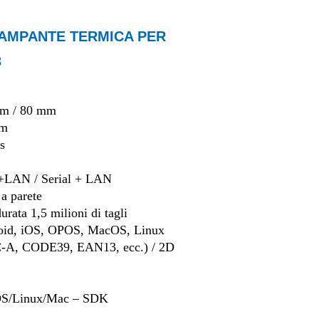
TAMPANTE TERMICA PER
3
m / 80 mm
mm
s
LAN / Serial + LAN
a parete
urata 1,5 milioni di tagli
id, iOS, OPOS, MacOS, Linux
A, CODE39, EAN13, ecc.) / 2D
OS/Linux/Mac – SDK