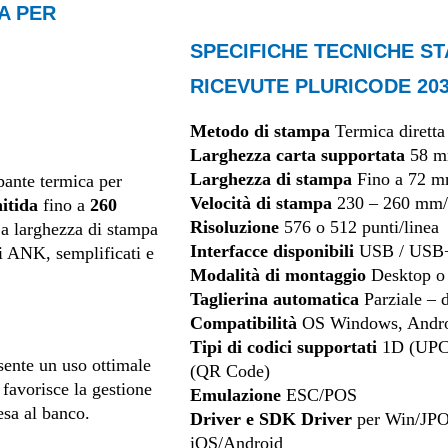
A PER
SPECIFICHE TECNICHE S
RICEVUTE PLURICODE 20
Metodo di stampa
Termica diretta
Larghezza carta supportata
58 m
Larghezza di stampa
Fino a 72 
pante termica per
Velocità di stampa
230 – 260 mm/
itida
fino a
260
Risoluzione
576 o 512 punti/linea
 La larghezza di stampa
Interfacce disponibili
USB / USB+
ri ANK, semplificati e
Modalità di montaggio
Desktop o 
Taglierina automatica
Parziale – d
Compatibilità
OS Windows, Andro
Tipi di codici supportati
1D (UPC-
sente un uso ottimale
(QR Code)
favorisce la gestione
Emulazione
ESC/POS
esa al banco.
Driver e SDK Driver
per Win/JP
iOS/Android