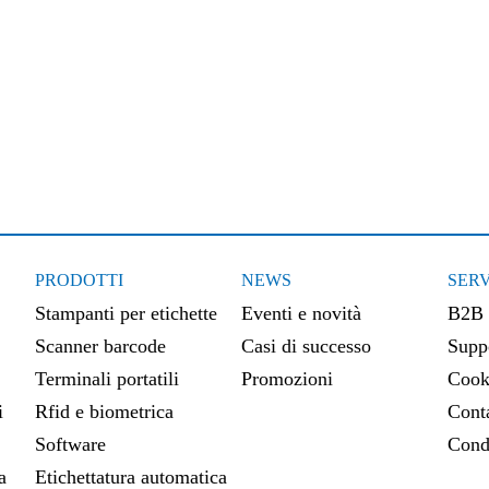
PRODOTTI
NEWS
SERV
Stampanti per etichette
Eventi e novità
B2B
Scanner barcode
Casi di successo
Suppo
Terminali portatili
Promozioni
Cook
i
Rfid e biometrica
Conta
Software
Cond
a
Etichettatura automatica