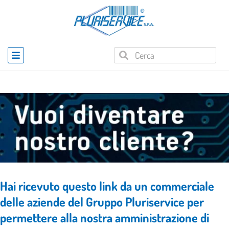
Home
»
Registrazione Clienti
Hai ricevuto questo link da un commerciale
delle aziende del Gruppo Pluriservice per
permettere alla nostra amministrazione di