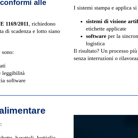
 conformi alle
I sistemi stampa e applica si
sistemi di visione artif
E 1169/2011
, richiedono
etichette applicate
ta di scadenza e lotto siano
software
per la sincro
logistica
Il risultato? Un processo pi
e sono:
senza interruzioni o rilavora
ati
 leggibilità
cia software
 alimentare
:
chette, barattoli, bottiglie.