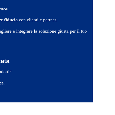
enza:
re fiducia
con clienti e partner.
egliere e integrare la soluzione giusta per il tuo
zata
odotti?
ce
.