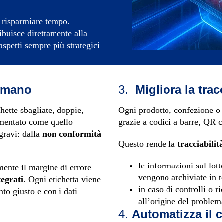
o risparmiare tempo.
buisce direttamente alla
aspetti sempre più strategici
 umano
3.
Migliora la trac
hette sbagliate, doppie,
Ogni prodotto, confezione o
amentato come quello
grazie a codici a barre, QR 
gravi: dalla
non conformità
Questo rende la
tracciabilit
le informazioni sul lott
ente il margine di errore
vengono archiviate in 
tegrati
. Ogni etichetta viene
in caso di controlli o r
to giusto e con i dati
all’origine del problem
4.
Automatizza il c