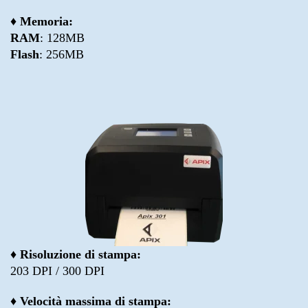
♦ Memoria:
RAM
: 128MB
Flash
: 256MB
♦ Risoluzione di stampa:
203 DPI / 300 DPI
♦ Velocità massima di stampa: