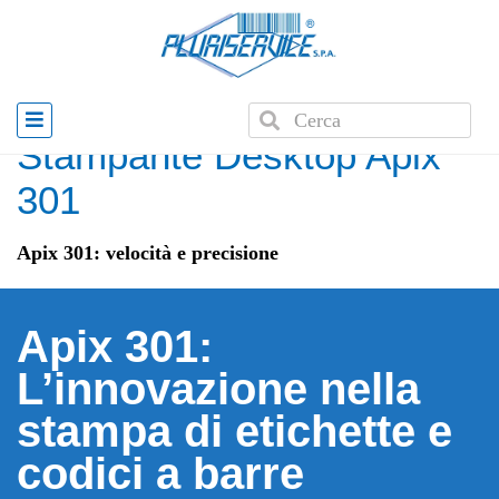
Home
»
News
»
Stampante Desktop Apix 301
Stampante Desktop Apix
301
Apix 301: velocità e precisione
Apix 301:
L’innovazione nella
stampa di etichette e
codici a barre