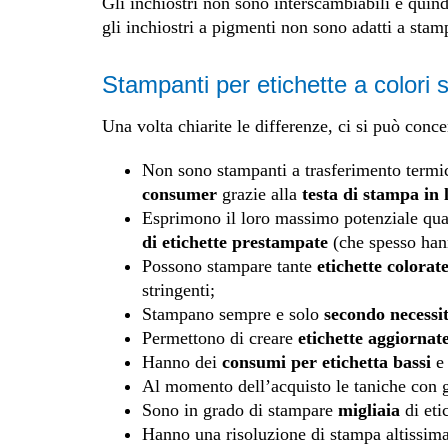
Gli inchiostri non sono interscambiabili e quind
gli inchiostri a pigmenti non sono adatti a stamp
Stampanti per etichette a colori
Una volta chiarite le differenze, ci si può conc
Non sono stampanti a trasferimento termi
consumer
grazie alla
testa di stampa in 
Esprimono il loro massimo potenziale qu
di etichette prestampate
(che spesso hann
Possono stampare tante
etichette colorat
stringenti;
Stampano sempre e solo
secondo necessi
Permettono di creare
etichette aggiornat
Hanno dei
consumi per etichetta bassi
e 
Al momento dell’acquisto le taniche con g
Sono in grado di stampare
migliaia
di eti
Hanno una risoluzione di stampa altissima