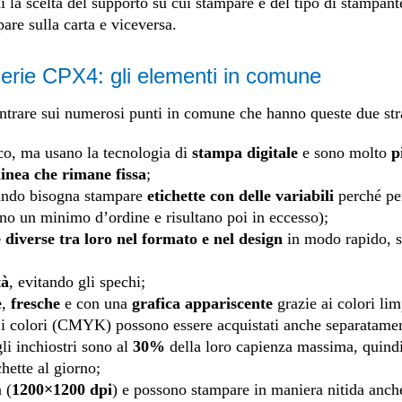
i la scelta del supporto su cui stampare e del tipo di stampant
are sulla carta e viceversa.
 serie CPX4: gli elementi in comune
entrare sui numerosi punti in comune che hanno queste due stra
co, ma usano la tecnologia di
stampa digitale
e sono molto
pi
linea che rimane fissa
;
ando bisogna stampare
etichette con delle variabili
perché pe
o un minimo d’ordine e risultano poi in eccesso);
e diverse tra loro nel formato e nel design
in modo rapido, s
tà
, evitando gli spechi;
e
,
fresche
e con una
grafica appariscente
grazie ai colori lim
i colori (CMYK) possono essere acquistati anche separatame
li inchiostri sono al
30%
della loro capienza massima, quind
chette al giorno;
 (
1200×1200 dpi
) e possono stampare in maniera nitida anche 