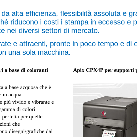
a alta efficienza, flessibilità assoluta e g
rché riducono i costi i stampa in eccesso e
e nei diversi settori di mercato.
orate e attraenti, pronte in poco tempo e di o
con una sola macchina.
 a base di coloranti
Apix CPX4P per supporti pl
a a base acquosa che è
e in acqua
e più vivido e vibrante e
gamma di colori
a perfetta per quelle
zioni che
ono disegni/grafiche dai