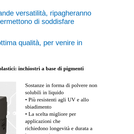
rande versatilità, ripagheranno
 permettono di soddisfare
ttima qualità, per venire in
astici: inchiostri a base di pigmenti
Sostanze in forma di polvere non
solubili in liquido
• Più resistenti agli UV e allo
sbiadimento
• La scelta migliore per
applicazioni che
richiedono longevità e durata a