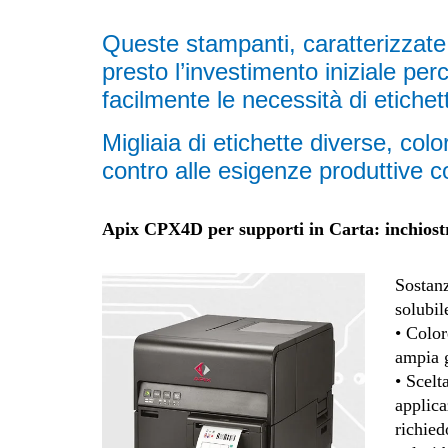
Queste stampanti, caratterizzate d
presto l’investimento iniziale pe
facilmente le necessità di etichett
Migliaia di etichette diverse, col
contro alle esigenze produttive 
Apix CPX4D per supporti in Carta: inchiostri
Sostanz
solubil
• Color
ampia 
• Scelt
applica
richied