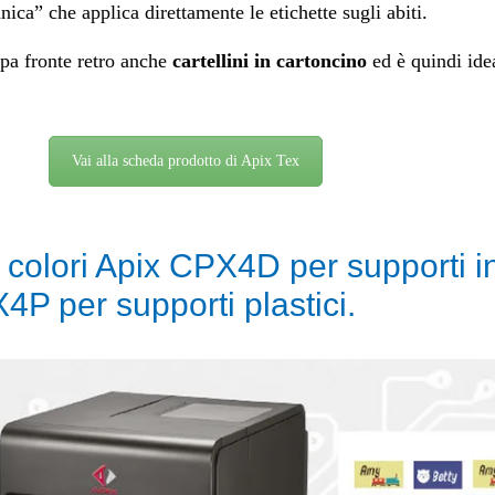
ica” che applica direttamente le etichette sugli abiti.
a fronte retro anche
cartellini in cartoncino
ed è quindi ide
Vai alla scheda prodotto di Apix Tex
 colori Apix CPX4D per supporti i
X4P per supporti plastici.