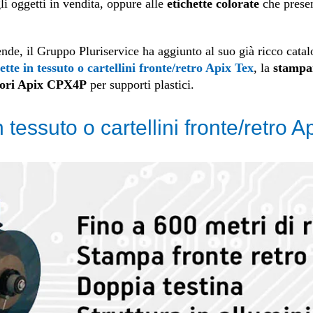
li oggetti in vendita, oppure alle
etichette colorate
che presen
iende, il Gruppo Pluriservice ha aggiunto al suo già ricco cata
tte in tessuto o cartellini fronte/retro Apix Tex
, la
stampa
olori Apix CPX4P
per supporti plastici.
tessuto o cartellini fronte/retro A